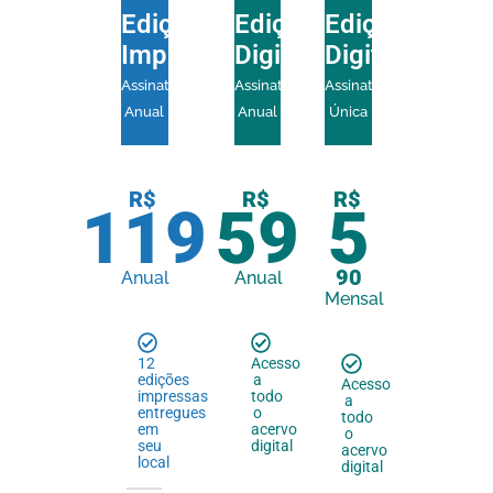
Edição
Edição
Edição
Impressa
Digital
Digital
Assinatura
Assinatura
Assinatura
Anual
Anual
Única
R$
R$
R$
119
59
5
90
Anual
Anual
Mensal
12
Acesso
edições
a
Acesso
impressas
todo
a
entregues
o
todo
em
acervo
o
seu
digital
acervo
local
digital